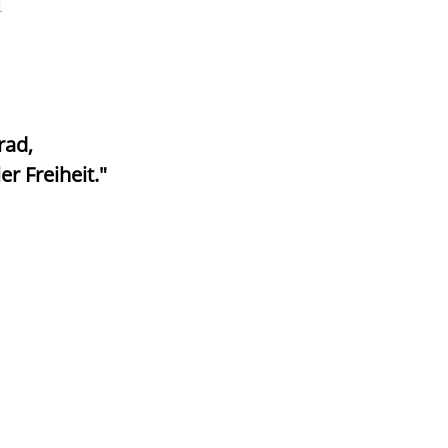
h
rad,
r Freiheit."