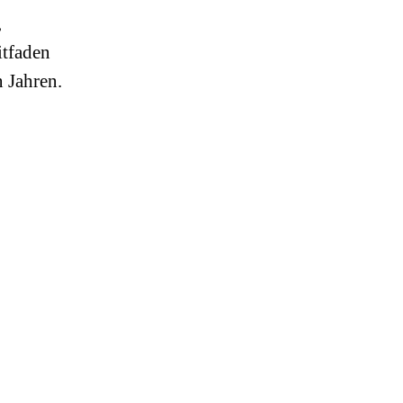
,
itfaden
n Jahren.