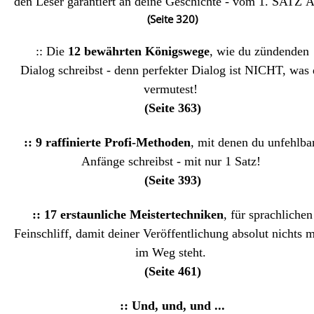
den Leser garantiert an deine Geschichte - vom 1. SATZ
A
(Seite 320)
:: Die
12 bewährten Königswege
, wie du zündenden
Dialog schreibst - denn perfekter Dialog ist NICHT, was
vermutest!
(Seite 363)
:: 9 raffinierte Profi-Methoden
, mit denen du unfehlba
Anfänge schreibst - mit nur 1 Satz!
(Seite 393)
:: 17 erstaunliche Meistertechniken
, für sprachlichen
Feinschliff, damit deiner Veröffentlichung absolut
nichts 
im Weg steht.
(Seite 461)
:: Und, und, und ...