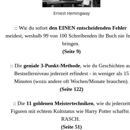
ichael Crichton
Ernest Hemingway
Agatha 
:: Wie du sofort
den EINEN entscheidenden Fehler
meidest, weshalb 99 von 100 Schreibenden ihr Buch nie fe
bringen.
(Seite 9)
:: Die
geniale 3-Punkt-Methode
, wie du Geschichten a
Bestsellerniveau jederzeit erfindest - in weniger als 15
Minuten (wozu andere oft Wochen/Monate brauchen).
(Seite 122)
:: Die
11 goldenen Meistertechniken
, wie du jederzeit
Figuren mit echtem Kultstatus wie Harry Potter
schaffst
RASCH.
(Seite 51)